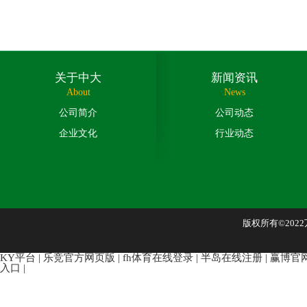
关于中大
新闻资讯
About
News
公司简介
公司动态
企业文化
行业动态
版权所有©20
KY平台
|
乐竞官方网页版
|
fh体育在线登录
|
半岛在线注册
|
赢博官
入口
|