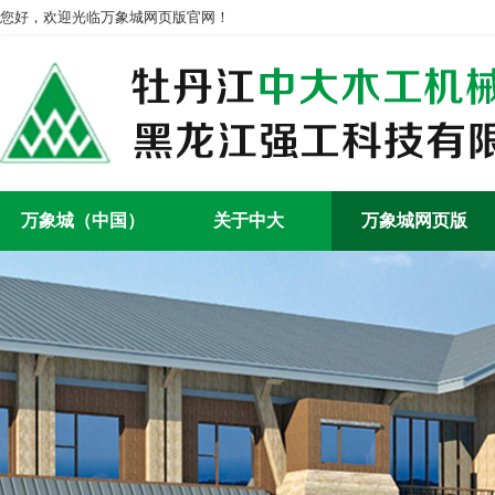
您好，欢迎光临万象城网页版官网！
万象城（中国）
关于中大
万象城网页版